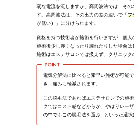
お
弱な電流を流しますが、高周波法では、その
す
す
す。高周波法は、その出力の差の違いで「
フ
め
が低い
）
」に分けられます。
の
サ
資格を持つ技術者が施術を行いますが、個人
ロ
施術後少し赤くなったり腫れたりした場合は
ン
は
施術はエステサロンでは扱えず、クリニック
こ
ち
ら
電気分解法に比べると素早い施術が可能で
5.1.
き、痛みも軽減されます。
女性
にお
この脱毛法であればエステサロンでの施術
すす
クではコスト感などからか、やはりレーザ
めは
エス
の中でもこの脱毛法を選ぶ…といった選択
テテ
ィッ
ク