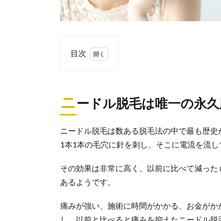
目次
1.
ニ
ー
ニ
ードル脱毛は唯一の永久
ド
ル
脱
ニードル脱毛は数ある脱毛法の中で最も歴史
毛
1本1本の毛穴に針を刺し、そこに電流を流
は
唯
一
その効果は非常に高く、以前に比べて減った
の
あるようです。
永
久
痛みが強い、施術に時間がかかる、お金がか
脱
毛
し、以前と比べると痛みを抑えたニードル脱