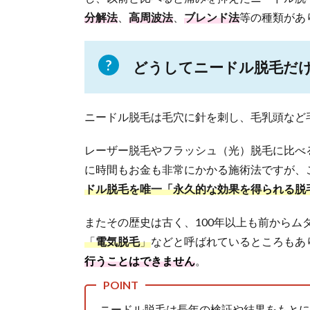
分解法
、
高周波法
、
ブレンド法
等の種類があ
2.
ニ
ー
ド
どうしてニードル脱毛だ
ル
脱
毛
ニードル脱毛は毛穴に針を刺し、毛乳頭など
の
種
類
レーザー脱毛やフラッシュ（光）脱毛に比べ
に
に時間もお金も非常にかかる施術法ですが、
つ
ドル脱毛を唯一「永久的な効果を得られる脱
い
て
またその歴史は古く、100年以上も前から
2.1.
「
電気脱毛
」
などと呼ばれているところもあ
電気
分解
行うことはできません
。
法
2.2.
ニードル脱毛は長年の検証や結果をもとに