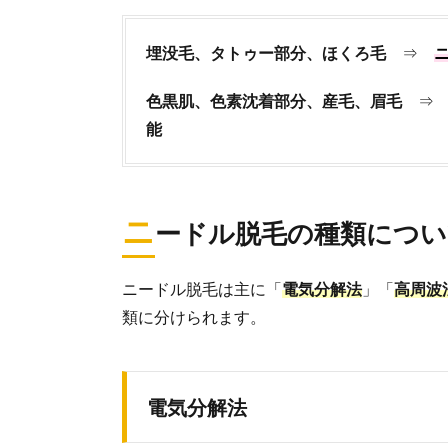
3.
ニー
埋没毛、タトゥー部分、ほくろ毛
⇒
ドル
脱毛
の痛
色黒肌、色素沈着部分、産毛、眉毛
みっ
能
てど
れく
ら
い？
ニ
ードル脱毛の種類につい
4.
ク
リ
ニードル脱毛は主に「
電気分解法
」「
高周波
ニ
類に分けられます。
ッ
ク
と
エ
電気分解法
ス
テ
サ