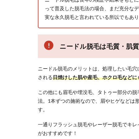
高周
波法
って普及した脱毛法の場合、まだ充分なデ
（フ
実な永久脱毛と言われている所以でもあり
ラッ
シュ
法、
マニ
ニードル脱毛は毛質・肌
ュア
ル
法）
ニードル脱毛のメリットは、処理したい毛穴
2.3.
ブレ
される
日焼けした肌や産毛、ホクロ毛などに
ンド
法
この他にも眉毛や埋没毛、タトゥー部分の脱
2.4.
法。1本ずつの施術なので、眉やヒゲなどは
ニード
す。
ル
（針）
一通りフラッシュ脱毛やレーザー脱毛でキレ
につい
がおすすめです！
て