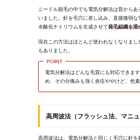
ロ
ニードル脱毛の中でも電気分解法は昔からあ
ン
いました。針を毛穴に差し込み、直接微弱な
の
ニ
水酸化ナトリウムを生成させて
発毛組織を溶
ー
ド
現在この方法はほとんど使われなくなりまし
ル
もありました。
脱
毛
の
電気分解法はどんな毛質にも対応できます
違
い
め、その分痛みも強く炎症ややけど、色素
5.
ニ
ー
ド
高周波法（フラッシュ法、マニュ
ル
脱
毛
で
高周波法は、電気分解法と同じく毛穴に針を