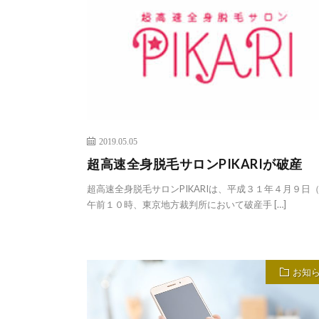
2019.05.05
超高速全身脱毛サロンPIKARIが破産
超高速全身脱毛サロンPIKARIは、平成３１年４月９日
午前１０時、東京地方裁判所において破産手 […]
お知