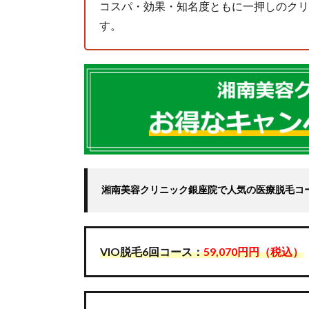
コスパ・効果・知名度ともに一押しのクリ
3.2.1.
す。
RINX銀
座有楽
町店
4.
銀
座
で
お
す
す
め
湘南美容クリニック銀座院で人気の医療脱毛コ
の
医
療
脱
VIO脱毛6回コース：
59,070円円（税込）
毛
4.1.
女性
にお