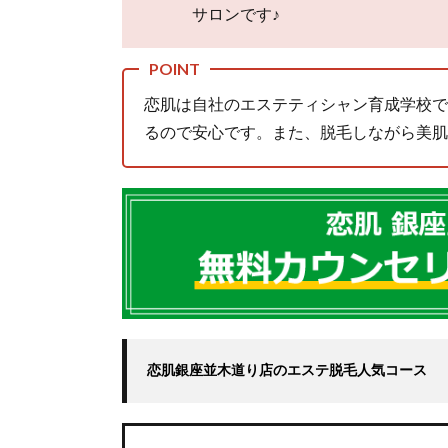
1.2.
サロンです♪
第2
位：
湘南
美容
恋肌は自社のエステティシャン育成学校で
クリ
るので安心です。また、脱毛しながら美肌
ニッ
ク銀
座院
2.
銀
座
エ
リ
ア
の
脱
恋肌銀座並木道り店のエステ脱毛人気コース
毛
事
情