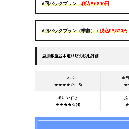
3.
6回パックプラン：
税込99,800
円
銀
座
で
お
6回パックプラン（学割）：
税込89,820円
す
す
め
の
恋肌銀座並木道り店の脱毛評価
エ
ス
テ
脱
コスパ
全
毛
★★★★☆(4.5)
★
3.1.
女性
通いやすさ
脱
にお
★★★★☆(4)
★
すす
めし
たい
エス