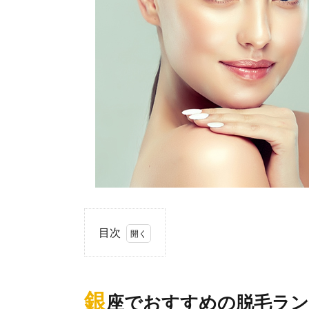
目次
1.
銀
座
銀
座でおすすめの脱毛ラ
で