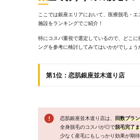
お
す
ここでは銀座エリアにおいて、医療脱毛・エ
す
施設をランキングでご紹介！
め
の
脱
特にコスパ重視で選定しているので、どこに
毛
ングを参考に検討してみてはいかがでしょう
ラ
ン
キ
ン
第1位：恋肌銀座並木道り店
グ
1.1.
第1
位：
恋肌
銀座
恋肌銀座並木道り店は、
回数プラン
並木
道り
全身脱毛のコスパが◎で
脱毛完了ま
店
少なく産毛にもしっかり効果が期待