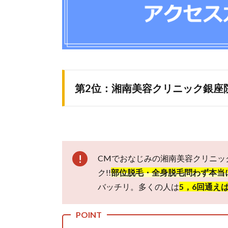
テ脱
毛
3.1.1.
銀座カ
ラー銀
座本店
3.1.2.
第2位：湘南美容クリニック銀座
恋肌 銀
座並木
道り店
3.2.
男性
のお
CMでおなじみの湘南美容クリニッ
すす
ク!!
部位脱毛・全身脱毛問わず本当
めし
バッチリ。多くの人は
5，6回通え
たい
エス
テ脱
毛