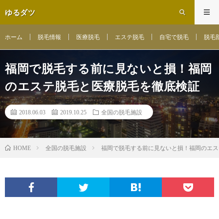
ゆるダツ
ホーム
脱毛情報
医療脱毛
エステ脱毛
自宅で脱毛
脱毛
福岡で脱毛する前に見ないと損！福岡
のエステ脱毛と医療脱毛を徹底検証
2018.06.03
2019.10.25
全国の脱毛施設
全国の脱毛施設
福岡で脱毛する前に見ないと損！福岡のエス
HOME