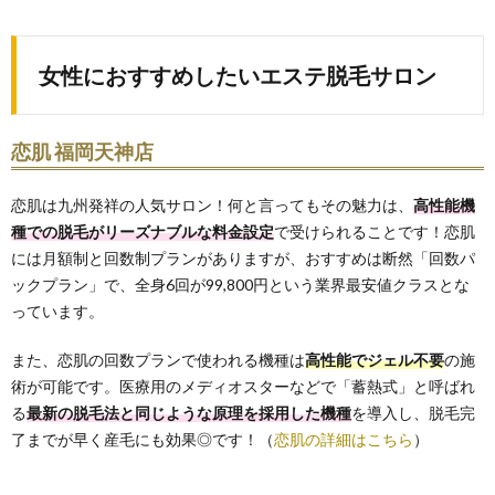
3.2.
男性に
おすす
女性におすすめしたいエステ脱毛サロン
めした
い医療
脱毛ク
リニッ
恋肌 福岡天神店
ク
3.2.1.
恋肌は九州発祥の人気サロン！何と言ってもその魅力は、
高性能機
メンズ
種での脱毛がリーズナブルな料金設定
リゼ福
で受けられることです！恋肌
岡天神
には月額制と回数制プランがありますが、おすすめは断然「回数パ
院
ックプラン」で、全身6回が99,800円という業界最安値クラスとな
っています。
また、恋肌の回数プランで使われる機種は
高性能でジェル不要
の施
術が可能です。医療用のメディオスターなどで「蓄熱式」と呼ばれ
る
最新の脱毛法と同じような原理を採用した機種
を導入し、脱毛完
了までが早く産毛にも効果◎です！（
恋肌の詳細はこちら
）