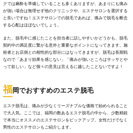
すす
クでは麻酔を準備していることも多くありますが、あまりにも痛み
めの
が強い場合は無理せず他のクリニックや、エステサロンを選択する
医療
脱毛
と良いですね！エステサロンでの脱毛であれば、痛みで脱毛を断念
する心配はほぼないでしょう。
3.1.
女性に
おすす
また、脱毛中に感じたことを担当者に話しやすいかどうかも、脱毛
めした
契約中の満足度に繋がる意外と重要なポイントになってきます。施
い医療
術者とお店側との相性的な部分にはなってきますが、脱毛は長期戦
脱毛ク
リニッ
なので「あまり効果を感じない」「痛みが強いところはサッサとや
ク
って欲しい」など個々の意見は言えるに越したことないですよ！
3.1.1.
レジー
ナクリ
福
岡でおすすめのエステ脱毛
ニック
福岡院
3.1.2.
エステ脱毛は、痛みが少なくリーズナブルな価格で始められること
湘南美
で大人気。ここでは、福岡の数あるエステ脱毛の中から、少数精鋭
容クリ
で本当にオススメのエステサロンをピックアップ。女性だけでなく
ニック
男性のエステサロンもご紹介します。
福岡院