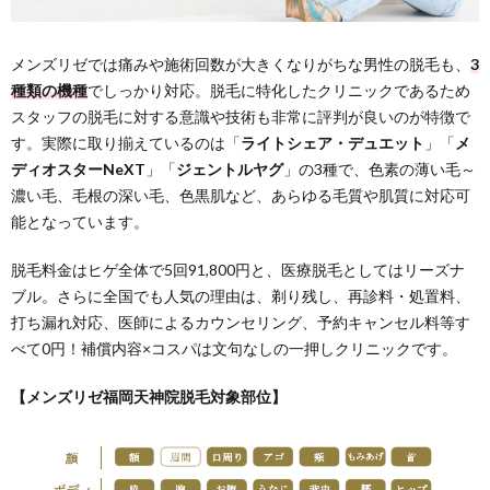
メンズリゼでは痛みや施術回数が大きくなりがちな男性の脱毛も、
3
種類の機種
でしっかり対応。脱毛に特化したクリニックであるため
スタッフの脱毛に対する意識や技術も非常に評判が良いのが特徴で
す。実際に取り揃えているのは「
ライトシェア・デュエット
」「
メ
ディオスター
NeXT
」「
ジェントルヤグ
」の3種で、色素の薄い毛～
濃い毛、毛根の深い毛、色黒肌など、あらゆる毛質や肌質に対応可
能となっています。
脱毛料金はヒゲ全体で5回91,800円と、医療脱毛としてはリーズナ
ブル。さらに全国でも人気の理由は、剃り残し、再診料・処置料、
打ち漏れ対応、医師によるカウンセリング、予約キャンセル料等す
べて0円！補償内容×コスパは文句なしの一押しクリニックです。
【メンズリゼ福岡天神院脱毛対象部位】