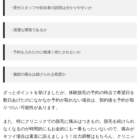
2.1.1.
恋肌 福
・受付スタッフや担当者の説明は分かりやすいか
岡天神
店
2.1.2.
・清潔な環境であるか
STLASSH
福岡天神店
2.2.
・予約を入れたのに物凄く待たされないか
男性に
おすす
めした
いエス
・施術の痛みは続けられる程度か
テ脱毛
サロン
ざっとポイントを挙げましたが、体験脱毛の予約の時点で希望日を
2.2.1.
数日あげたのになかなか予約が取れない場合は、契約後も予約が取
men’s
りづらい可能性があります。
esthetic
HERO
また、特にクリニックでの脱毛に痛みはつきもの。脱毛を続けられ
3.
なくなるのが時間的にもお金的にも一番もったいないので、痛みが
福岡
でお
キツイ場合は素直に訴えましょう！出力調整はもちろん、クリニッ