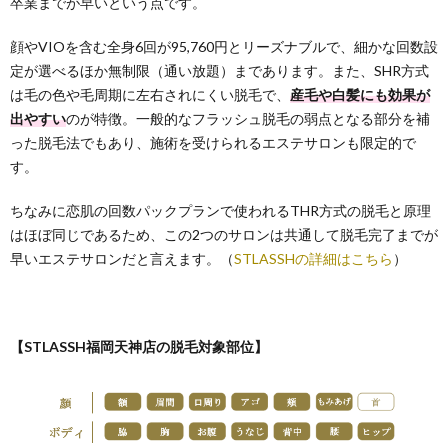
卒業までが早いという点です。
顔やVIOを含む全身6回が95,760円とリーズナブルで、細かな回数設
定が選べるほか無制限（通い放題）まであります。また、SHR方式
は毛の色や毛周期に左右されにくい脱毛で、
産毛や白髪にも効果が
出やすい
のが特徴。一般的なフラッシュ脱毛の弱点となる部分を補
った脱毛法でもあり、施術を受けられるエステサロンも限定的で
す。
ちなみに恋肌の回数パックプランで使われるTHR方式の脱毛と原理
はほぼ同じであるため、この2つのサロンは共通して脱毛完了までが
早いエステサロンだと言えます。（
STLASSHの詳細はこちら
）
【STLASSH福岡天神店の脱毛対象部位】