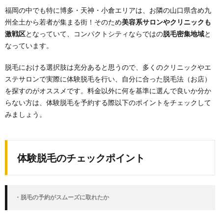
福岡の中でも特に博多・天神・小倉エリアは、お隣の山口県含め九
1.1.
州全土から若者が集まる街！そのため
美容系サロンやクリニックも
体験脱
毛のチ
激戦区
となっていて、コンパクトシティならではの
脱毛密集地域
と
ェック
なっています。
ポイン
ト
脱毛における選択肢は充分あると思うので、多くのクリニックやエ
2.
ステサロンで実際に体験脱毛を行い、自分に合った脱毛法（お店）
福岡
を探すのがオススメです。料金以外に何を基準に選んで良いか分か
でお
すす
らない方は、体験脱毛を予約する際以下のポイントをチェックして
めの
みましょう。
エス
テ脱
毛
2.1.
体験脱毛のチェックポイント
女性に
おすす
めした
いエス
・脱毛の予約がスムーズに取れたか
テ脱毛
サロン