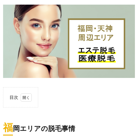
目次
1.
福岡
エリ
福
アの
岡エリアの脱毛事情
脱毛
事情