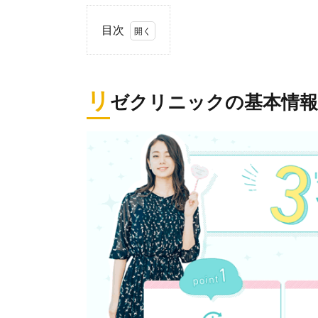
目次
1.
リ
ゼ
リ
ゼクリニックの基本情報
ク
リ
ニ
ッ
ク
の
基
本
情
報
2.
リ
ゼ
ク