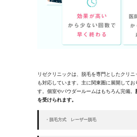
リ
ニ
ッ
ク
の
脱
毛
料
金
3.
リ
リゼクリニックは、脱毛を専門としたクリニ
ゼ
ク
も対応しています。主に関東圏に展開してお
リ
す。個室やパウダールームはもちろん完備。
ニ
を受けられます。
ッ
ク
と
他
・脱毛方式　レーザー脱毛
ク
リ