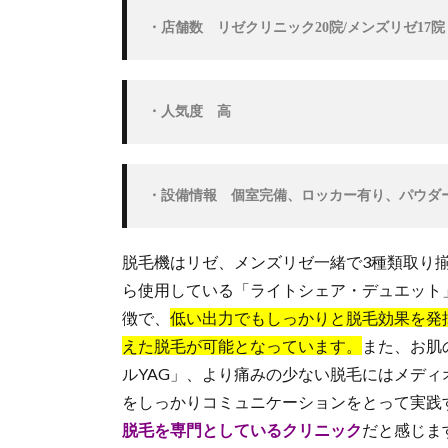
ニ
ッ
・店舗数　リゼクリニック20院/メンズリゼ17院
ク
の
脱
毛
・人気度　高
料
金
比
較
・設備情報　個室完備、ロッカー有り、パウダ
4.
リ
脱毛機はリゼ、メンズリゼ一緒で3種類取り
ゼ
ら使用している「ライトシェア・デュエット
ク
リ
徴で、
低い出力でもしっかりと脱毛効果を発
ニ
えた脱毛が可能となっています。
また、お肌
ッ
ルYAG」、より痛みの少ない脱毛にはメデ
ク
の
をしっかりコミュニケーションをとって実践
口
脱毛を専門としているクリニック
だと感じま
コ