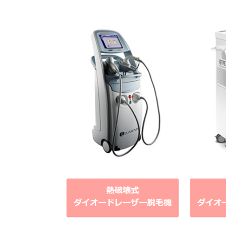
ミ
5.
リ
ゼ
ク
リ
ニ
ッ
ク
は
こ
ん
な
人
に
お
す
す
め
6.