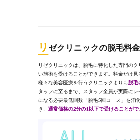
全
国
の
ク
リ
ニ
ッ
リ
ゼクリニックの脱毛料金
ク
リゼクリニックは、脱毛に特化した専門のク
い施術を受けることができます。料金だけ見
様々な美容医療を行うクリニックよりも
脱毛
タッフに至るまで、スタッフ全員が実際にレ
になる必要最低回数「脱毛5回コース」を消
き、
通常価格の2分の1以下で受けることがで