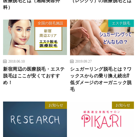
医療脱毛とは（湘南美容外
（レジクリ）の医療脱毛とは
科）
全国の脱毛施設
エステ脱毛
2018.06.10
2019.09.27
新宿周辺の医療脱毛・エステ
シュガーリング脱毛とは？ワ
脱毛はここが安くておすす
ックスからの乗り換え続出⁉
め！
低ダメージのオーガニック脱
毛
お知らせ
お知らせ