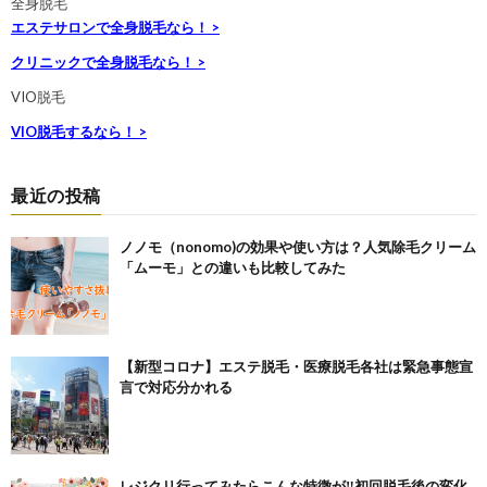
全身脱毛
エステサロンで全身脱毛なら！ >
クリニックで全身脱毛なら！ >
VIO脱毛
VIO脱毛するなら！ >
最近の投稿
ノノモ（nonomo)の効果や使い方は？人気除毛クリーム
「ムーモ」との違いも比較してみた
【新型コロナ】エステ脱毛・医療脱毛各社は緊急事態宣
言で対応分かれる
レジクリ行ってみたらこんな特徴が‼初回脱毛後の変化