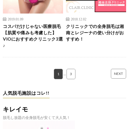
2019.01.09
2018.12.02
コスパだけじゃない医療脱毛
クリニックでの全身脱毛は湘
【肌質や痛みも考慮した】
南とレジーナの使い分けがお
VIOにおすすめクリニック3選
すすめ！
♪
NEXT
1
…
3
人気脱毛施設はコレ!!
キレイモ
脱毛し放題の全身脱毛が安くて大人気！